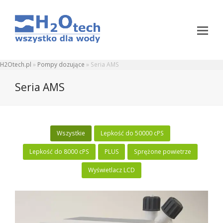
H2Otech.pl
»
Pompy dozujące
»
Seria AMS
Seria AMS
Wszystkie
Lepkość do 50000 cPS
Lepkość do 8000 cPS
PLUS
Sprężone powietrze
Wyświetlacz LCD