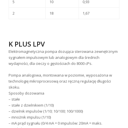
5
10
0,93
2
18
1,67
K PLUS LPV
Elektromagnetyczna pompa dozująca sterowana zewnętrznym
sygnałem impulsowym lub analogowym dla średnich
wydajności, dla cieczy o gęstościach do 8000 cPs.
Pompa analogowa, montowana w poziomie, wyposażona w
technologię mikroprocesową oraz ręczną regulację długości
skoku.
Sposoby dozowania
– stałe
– stałe z dzielnikiem (1/10)
– dzielnik impulsów (1/10; 10/100; 100/1000)
– mnożnik impulsu (1/10)
– mA prąd sygnału (0/4 mA = 0 impulsów: 20mA = maks.