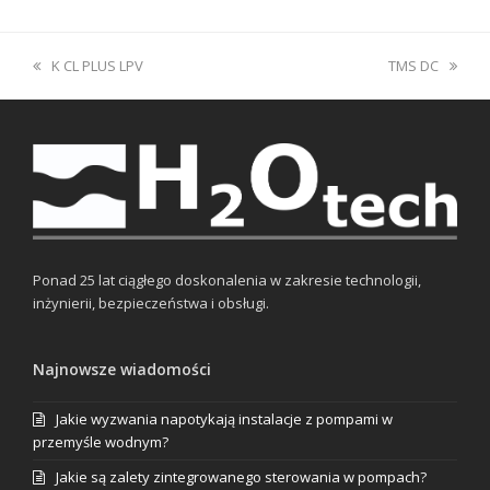
previous
next
K CL PLUS LPV
TMS DC
post:
post:
Ponad 25 lat ciągłego doskonalenia w zakresie technologii,
inżynierii, bezpieczeństwa i obsługi.
Najnowsze wiadomości
Jakie wyzwania napotykają instalacje z pompami w
przemyśle wodnym?
Jakie są zalety zintegrowanego sterowania w pompach?