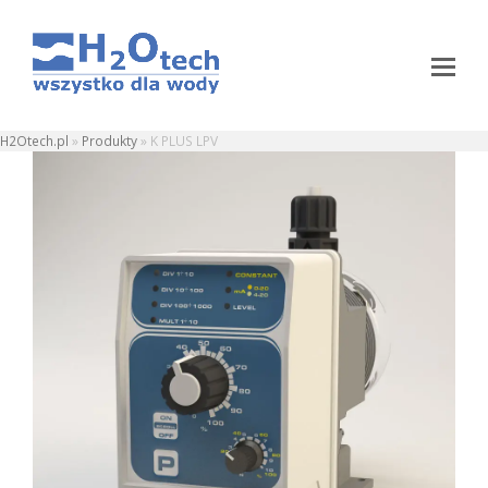
H2Otech.pl
»
Produkty
»
K PLUS LPV