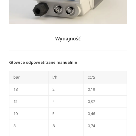
Wydajność
Głowice odpowietrzane manualnie
bar
l/h
cc/S
18
2
0,19
15
4
0,37
10
5
0,46
8
8
0,74