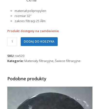
materiał polipropylen
rozmiar 32″
zakres filtracji 25 Âľm
Produkt dostępny na zamówienie
ilość
DODAJ DO KOSZYKA
Świeca
filtr.
PP
SKU:
sw520
32"/25um
Kategorie:
Materiały filtracyjne
,
Świece filtracyjne
Podobne produkty