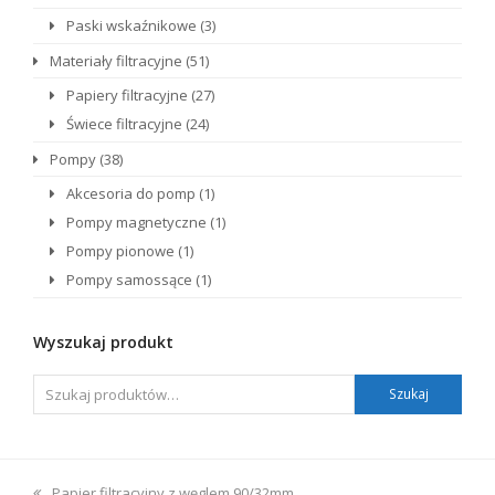
Paski wskaźnikowe
(3)
Materiały filtracyjne
(51)
Papiery filtracyjne
(27)
Świece filtracyjne
(24)
Pompy
(38)
Akcesoria do pomp
(1)
Pompy magnetyczne
(1)
Pompy pionowe
(1)
Pompy samossące
(1)
Wyszukaj produkt
Szukaj
previous
Papier filtracyjny z węglem 90/32mm